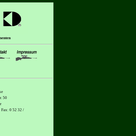
nenten
ke
r. 50
e
 Fax: 0 52 32 /